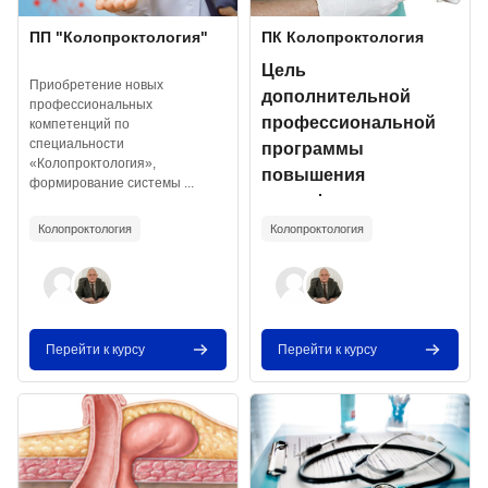
Изображение курса
Название курса
Изображение курса
Название курса
ПП "Колопроктология"
ПК Колопроктология
Текст краткого изложения курса:
Текст краткого изложения курса:
Цель
Приобретение новых
дополнительной
профессиональных
профессиональной
компетенций по
специальности
программы
«Колопроктология»,
повышения
формирование системы ...
квалификации
врачей со сроком
Колопроктология
Колопроктология
освоения 144
академических ...
Перейти к курсу
Перейти к курсу
Изображение курса" Кишечная стома и параколостомическая гр
Изображение курса" Заболевани