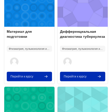
Изображение курса
Название курса
Изображение курса
Название курса
Материал для
Дифференциальная
подготовки
диагностика туберкулеза
Текст краткого изложения курса:
Текст краткого изложения курса:
Фтизиатрия, пульмонология и инфекционная болезнь
Фтизиатрия, пульмонология и инфекционная болезнь
Перейти к курсу
Перейти к курсу
Изображение курса" Актуальные вопросы вакцинопрофилактики
Изображение курса" Клиническ