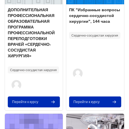
Изображение курса
Название курса
Изображение курса
Название курса
ДОПОЛНИТЕЛЬНАЯ
ПК "Избранные вопросы
ПРОФЕССИОНАЛЬНАЯ
сердечно-сосудистой
ОБРАЗОВАТЕЛЬНАЯ
хирургии", 144 часа
ПРОГРАММА
Текст краткого изложения курса:
ПРОФЕССИОНАЛЬНОЙ
Сердечно-сосудистая хирургия
ПЕРЕПОДГОТОВКИ
ВРАЧЕЙ «СЕРДЕЧНО-
СОСУДИСТАЯ
ХИРУРГИЯ»
Текст краткого изложения курса:
Сердечно-сосудистая хирургия
Перейти к курсу
Перейти к курсу
Изображение курса" Венозные тромбоэмболические осложнения
Изображение курса" ПК Приобре