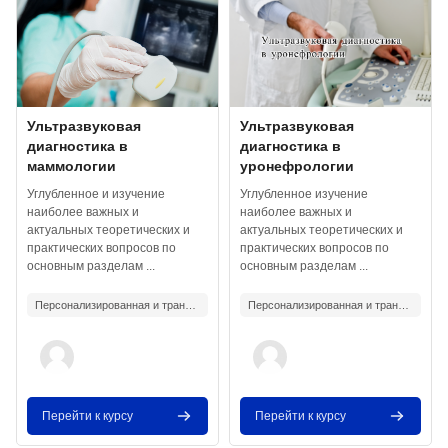
Изображение курса
Название курса
Изображение курса
Название курса
Ультразвуковая
Ультразвуковая
диагностика в
диагностика в
маммологии
уронефрологии
Текст краткого изложения курса:
Текст краткого изложения курса:
Углубленное и изучение
Углубленное изучение
наиболее важных и
наиболее важных и
актуальных теоретических и
актуальных теоретических и
практических вопросов по
практических вопросов по
основным разделам ...
основным разделам ...
Персонализированная и трансляционная медицина
Персонализированная и трансляционная медицина
Перейти к курсу
Перейти к курсу