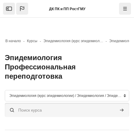
Skip to sidebar navigation menu
Skip to mobile navigation menu
Skip to top bar navigation menu
Skip to page footer
Перейти к основному содержанию
ДК ПК и ПП РостГМУ
Open the sidebar
Нави
В начало
Курсы
Эпидемиология (курс эпидемиологии)
Эпидемиолог
Эпидемиология
Профессиональная
переподготовка
Блоки
Категории курсов
Поиск курса
Поиск к