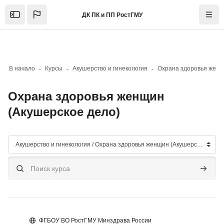
Skip to sidebar navigation menu
Skip to mobile navigation menu
Skip to top bar navigation menu
Skip to page footer
Перейти к основному содержанию
ДК ПК и ПП РостГМУ
Open the sidebar
Нави
В начало
Курсы
Акушерство и гинекология
Охрана здоровья женщин
(Акушерское дело)
Блоки
Категории курсов
Поиск курса
Поиск к
Блоки
ФГБОУ ВО РостГМУ Минздрава России